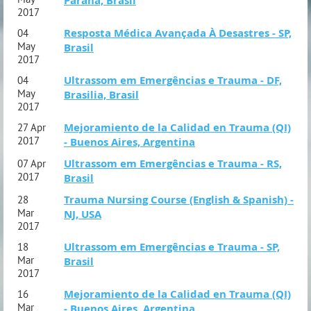
Paraná, Brasil
2017
Resposta Médica Avançada À Desastres - SP,
04
May
Brasil
2017
Ultrassom em Emergências e Trauma - DF,
04
May
Brasilia, Brasil
2017
Mejoramiento de la Calidad en Trauma (QI)
27 Apr
2017
- Buenos Aires, Argentina
Ultrassom em Emergências e Trauma - RS,
07 Apr
2017
Brasil
Trauma Nursing Course (English & Spanish) -
28
Mar
NJ, USA
2017
Ultrassom em Emergências e Trauma - SP,
18
Mar
Brasil
2017
Mejoramiento de la Calidad en Trauma (QI)
16
Mar
- Buenos Aires, Argentina