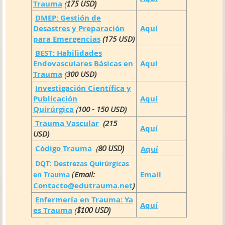
Trauma
(
175 USD)
DMEP: Gestión de
Desastres y Preparación
Aquí
para Emergencias
(175 USD)
BEST: Habilidades
Endovasculares Básicas en
Aquí
Trauma
(
300 USD)
Investigación Científica y
Publicación
Aquí
Quirúrgica
(
100 - 150 USD)
Trauma Vascular
(215
Aquí
USD)
Código Trauma
(
80 USD)
Aquí
DQT: Destrezas Quirúrgicas
(
Email:
Email
en Trauma
Contacto@edutrauma.net
)
Enfermería en Trauma: Ya
Aquí
es Trauma
(
$100 USD)